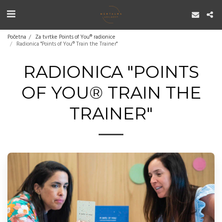
Početna
Za tvrtke Points of You® radionice
Radionica "Points of You® Train the Trainer"
RADIONICA "POINTS
OF YOU® TRAIN THE
TRAINER"