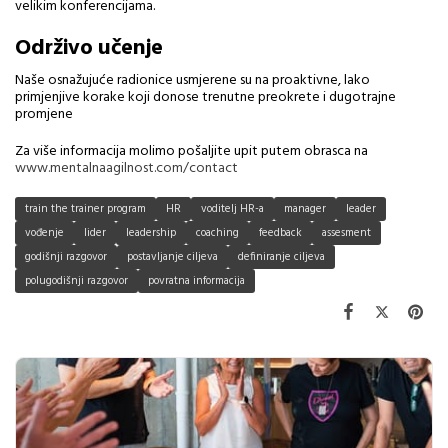
velikim konferencijama.
Održivo učenje
Naše osnažujuće radionice usmjerene su na proaktivne, lako
primjenjive korake koji donose trenutne preokrete i dugotrajne
promjene
Za više informacija molimo pošaljite upit putem obrasca na
www.mentalnaagilnost.com/contact
train the trainer program
HR
voditelj HR-a
manager
leader
vođenje
lider
leadership
coaching
feedback
assesment
godišnji razgovor
postavljanje ciljeva
definiranje ciljeva
polugodišnji razgovor
povratna informacija