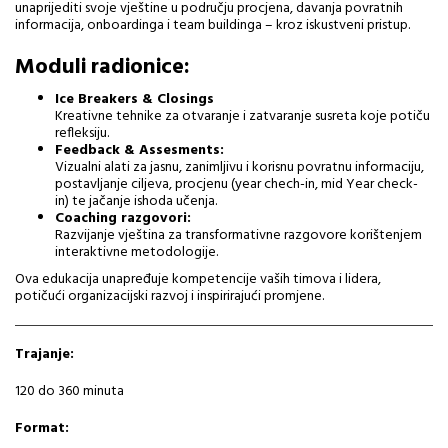
unaprijediti svoje vještine u području procjena, davanja povratnih
informacija, onboardinga i team buildinga – kroz iskustveni pristup.
Moduli radionice:
Ice Breakers & Closings
Kreativne tehnike za otvaranje i zatvaranje susreta koje potiču
refleksiju.
Feedback & Assesments:
Vizualni alati za jasnu, zanimljivu i korisnu povratnu informaciju,
postavljanje ciljeva, procjenu (year chech-in, mid Year check-
in) te jačanje ishoda učenja.
Coaching razgovori:
Razvijanje vještina za transformativne razgovore korištenjem
interaktivne metodologije.
Ova edukacija unapređuje kompetencije vaših timova i lidera,
potičući organizacijski razvoj i inspirirajući promjene.
Trajanje:
120 do 360 minuta
Format: