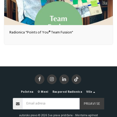
Radionica "Points of You® Team Fussion"
Početna
O Meni
Raspored Radionica
Više
PRIJAVI SE
autorsko pravo © 2026 Sva prava pridržana -
Mentalna agilnost